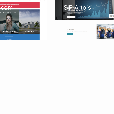
é.com
SIF Artois